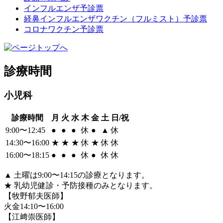
インフルエンザ予診票
経鼻インフルエンザワクチン（フルミスト）予診票
コロナワクチン予診票
診療時間
小児科
診療時間
月
火
水
木
金
土
日/祝
9:00〜12:45
●
●
●
休
●
▲
休
14:30〜16:00
★
★
★
休
★
休
休
16:00〜18:15
●
●
●
休
●
休
休
▲
土曜は9:00〜14:15の診療となります。
★
乳幼児健診・予防接種のみとなります。
【牧野郁夫医師】
火金14:10〜16:00
【江﨑崇医師】