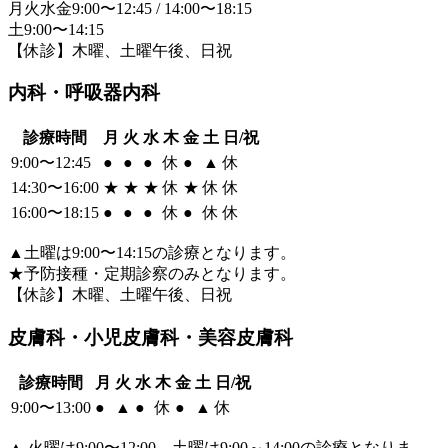
月火水金9:00〜12:45 / 14:00〜18:15
土9:00〜14:15
【休診】木曜、土曜午後、日祝
内科・呼吸器内科
診療時間
月
火
水
木
金
土
日/祝
9:00〜12:45
●
●
●
休
●
▲
休
14:30〜16:00
★
★
★
休
★
休
休
16:00〜18:15
●
●
●
休
●
休
休
▲
土曜は9:00〜14:15の診療となります。
★
予防接種・定期診察のみとなります。
【休診】木曜、土曜午後、日祝
皮膚科・小児皮膚科・美容皮膚科
診療時間
月
火
水
木
金
土
日/祝
9:00〜13:00
●
▲
●
休
●
▲
休
▲
火曜は9:00〜12:00、土曜は9:00～14:00の診療となりま