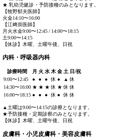
★
乳幼児健診・予防接種のみとなります。
【牧野郁夫医師】
火金14:10〜16:00
【江﨑崇医師】
月火水金9:00〜12:45 / 14:00〜18:15
土9:00〜14:15
【休診】木曜、土曜午後、日祝
内科・呼吸器内科
診療時間
月
火
水
木
金
土
日/祝
9:00〜12:45
●
●
●
休
●
▲
休
14:30〜16:00
★
★
★
休
★
休
休
16:00〜18:15
●
●
●
休
●
休
休
▲
土曜は9:00〜14:15の診療となります。
★
予防接種・定期診察のみとなります。
【休診】木曜、土曜午後、日祝
皮膚科・小児皮膚科・美容皮膚科