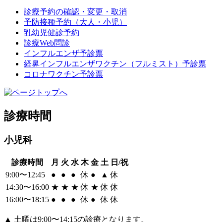
診療予約の確認・変更・取消
予防接種予約（大人・小児）
乳幼児健診予約
診療Web問診
インフルエンザ予診票
経鼻インフルエンザワクチン（フルミスト）予診票
コロナワクチン予診票
診療時間
小児科
診療時間
月
火
水
木
金
土
日/祝
9:00〜12:45
●
●
●
休
●
▲
休
14:30〜16:00
★
★
★
休
★
休
休
16:00〜18:15
●
●
●
休
●
休
休
▲
土曜は9:00〜14:15の診療となります。