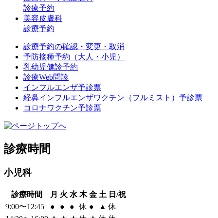
診療予約
美容皮膚科
診療予約
診療予約の確認・変更・取消
予防接種予約（大人・小児）
乳幼児健診予約
診療Web問診
インフルエンザ予診票
経鼻インフルエンザワクチン（フルミスト）予診票
コロナワクチン予診票
診療時間
小児科
診療時間
月
火
水
木
金
土
日/祝
9:00〜12:45
●
●
●
休
●
▲
休