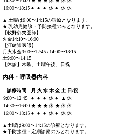
14:30〜16:00
★
★
★
休
★
休
休
16:00〜18:15
●
●
●
休
●
休
休
▲
土曜は9:00〜14:15の診療となります。
★
乳幼児健診・予防接種のみとなります。
【牧野郁夫医師】
火金14:10〜16:00
【江﨑崇医師】
月火水金9:00〜12:45 / 14:00〜18:15
土9:00〜14:15
【休診】木曜、土曜午後、日祝
内科・呼吸器内科
診療時間
月
火
水
木
金
土
日/祝
9:00〜12:45
●
●
●
休
●
▲
休
14:30〜16:00
★
★
★
休
★
休
休
16:00〜18:15
●
●
●
休
●
休
休
▲
土曜は9:00〜14:15の診療となります。
★
予防接種・定期診察のみとなります。