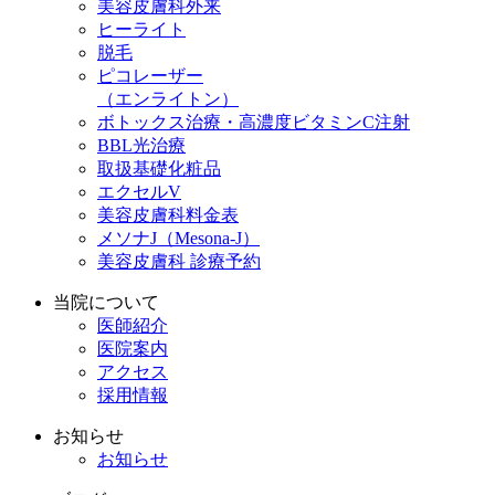
美容皮膚科外来
ヒーライト
脱毛
ピコレーザー
（エンライトン）
ボトックス治療・高濃度ビタミンC注射
BBL光治療
取扱基礎化粧品
エクセルV
美容皮膚科料金表
メソナJ（Mesona-J）
美容皮膚科 診療予約
当院について
医師紹介
医院案内
アクセス
採用情報
お知らせ
お知らせ