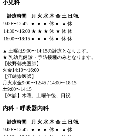
小児科
診療時間
月
火
水
木
金
土
日/祝
9:00〜12:45
●
●
●
休
●
▲
休
14:30〜16:00
★
★
★
休
★
休
休
16:00〜18:15
●
●
●
休
●
休
休
▲
土曜は9:00〜14:15の診療となります。
★
乳幼児健診・予防接種のみとなります。
【牧野郁夫医師】
火金14:10〜16:00
【江﨑崇医師】
月火水金9:00〜12:45 / 14:00〜18:15
土9:00〜14:15
【休診】木曜、土曜午後、日祝
内科・呼吸器内科
診療時間
月
火
水
木
金
土
日/祝
9:00〜12:45
●
●
●
休
●
▲
休