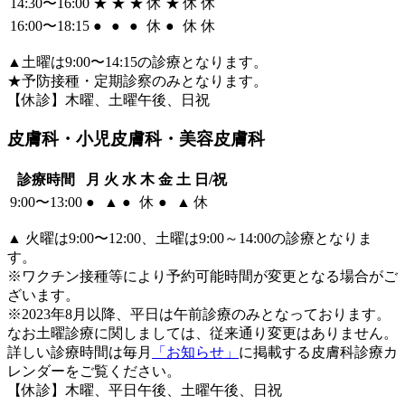
14:30〜16:00
★
★
★
休
★
休
休
16:00〜18:15
●
●
●
休
●
休
休
▲
土曜は9:00〜14:15の診療となります。
★
予防接種・定期診察のみとなります。
【休診】木曜、土曜午後、日祝
皮膚科・小児皮膚科・美容皮膚科
診療時間
月
火
水
木
金
土
日/祝
9:00〜13:00
●
▲
●
休
●
▲
休
▲
火曜は9:00〜12:00、土曜は9:00～14:00の診療となりま
す。
※ワクチン接種等により予約可能時間が変更となる場合がご
ざいます。
※2023年8月以降、平日は午前診療のみとなっております。
なお土曜診療に関しましては、従来通り変更はありません。
詳しい診療時間は毎月
「お知らせ」
に掲載する皮膚科診療カ
レンダーをご覧ください。
【休診】木曜、平日午後、土曜午後、日祝